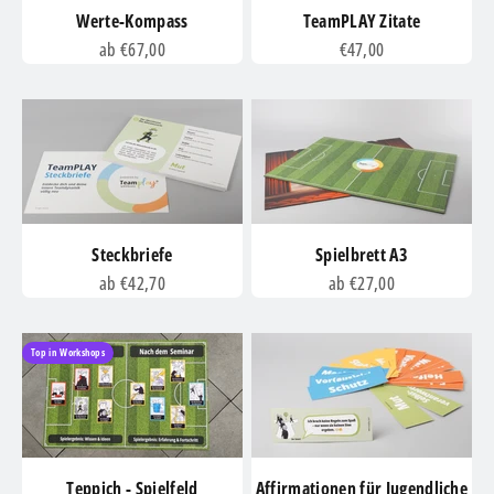
Werte-Kompass
TeamPLAY Zitate
Angebot
Angebot
ab €67,00
€47,00
Steckbriefe
Spielbrett A3
Angebot
Angebot
ab €42,70
ab €27,00
Top in Workshops
Teppich - Spielfeld
Affirmationen für Jugendliche