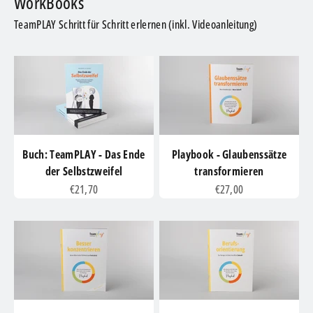
TeamPLAY Schritt für Schritt erlernen (inkl. Videoanleitung)
Buch: TeamPLAY - Das Ende
Playbook - Glaubenssätze
der Selbstzweifel
transformieren
Angebot
Angebot
€21,70
€27,00