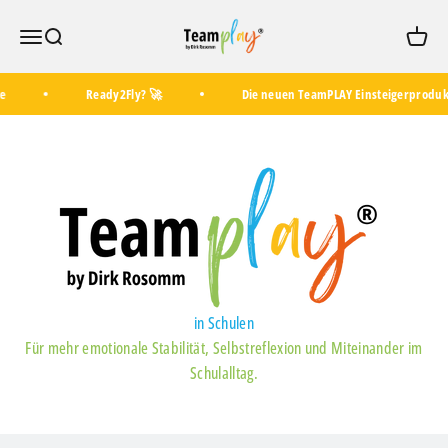
Zum Inhalt springen
TeamPLAY Shop
Menü
Suche
Waren
Ready2Fly? 🚀
Die neuen TeamPLAY Einsteigerprodukte
in Schulen
Für mehr emotionale Stabilität, Selbstreflexion und Miteinander im
Dein bunter Werkzeugkoffer für die Potenzialentfaltung von
Schulalltag.
Schülern und Lehrern.
✅ Gefühle verstehen