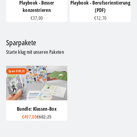
Playbook - Besser
Playbook - Berufsorientierung
konzentrieren
(PDF)
Angebot
Angebot
€37,00
€12,70
Starte klug mit unseren Paketen
Spare €185,25
Bundle: Klassen-Box
Angebot
Regulärer Preis
€497,00
€682,25