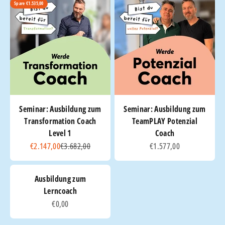
Spare €1.535,00
Seminar: Ausbildung zum
Seminar: Ausbildung zum
Transformation Coach
TeamPLAY Potenzial
Level 1
Coach
Angebot
Regulärer Preis
Angebot
€2.147,00
€3.682,00
€1.577,00
Ausbildung zum
Lerncoach
Angebot
€0,00