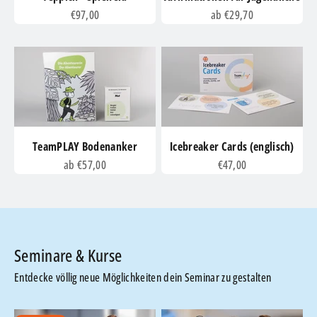
Angebot
Angebot
€97,00
ab €29,70
TeamPLAY Bodenanker
Icebreaker Cards (englisch)
Angebot
Angebot
ab €57,00
€47,00
Entdecke völlig neue Möglichkeiten dein Seminar zu gestalten