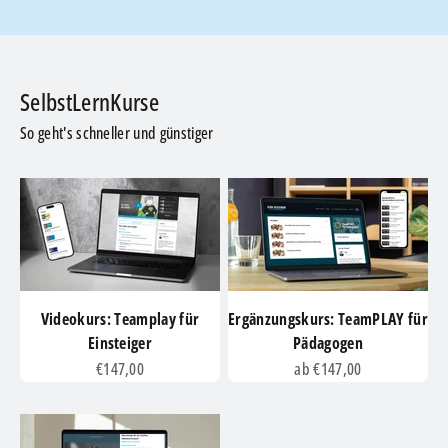
So geht's schneller und günstiger
Videokurs: Teamplay für
Ergänzungskurs: TeamPLAY für
Einsteiger
Pädagogen
Angebot
Angebot
€147,00
ab €147,00