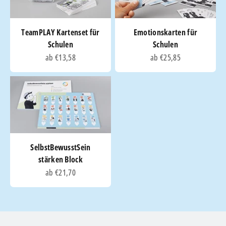
TeamPLAY Kartenset für
Emotionskarten für
Schulen
Schulen
Angebot
Angebot
ab €13,58
ab €25,85
SelbstBewusstSein
stärken Block
Angebot
ab €21,70