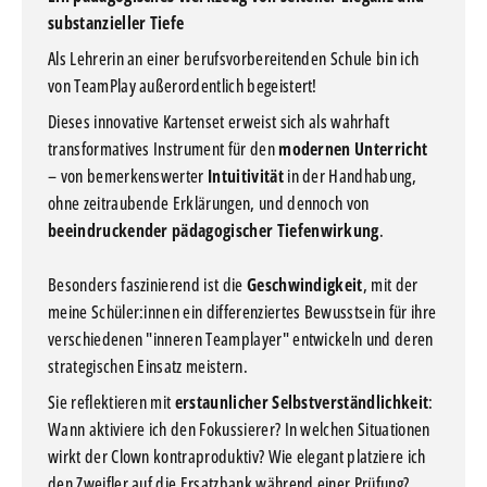
substanzieller Tiefe
Als Lehrerin an einer berufsvorbereitenden Schule bin ich
von TeamPlay außerordentlich begeistert!
Dieses innovative Kartenset erweist sich als wahrhaft
transformatives Instrument für den
modernen Unterricht
– von bemerkenswerter
Intuitivität
in der Handhabung,
ohne zeitraubende Erklärungen, und dennoch von
beeindruckender pädagogischer Tiefenwirkung
.
Besonders faszinierend ist die
Geschwindigkeit
, mit der
meine Schüler:innen ein differenziertes Bewusstsein für ihre
verschiedenen "inneren Teamplayer" entwickeln und deren
strategischen Einsatz meistern.
Sie reflektieren mit
erstaunlicher Selbstverständlichkeit
:
Wann aktiviere ich den Fokussierer? In welchen Situationen
wirkt der Clown kontraproduktiv? Wie elegant platziere ich
den Zweifler auf die Ersatzbank während einer Prüfung?