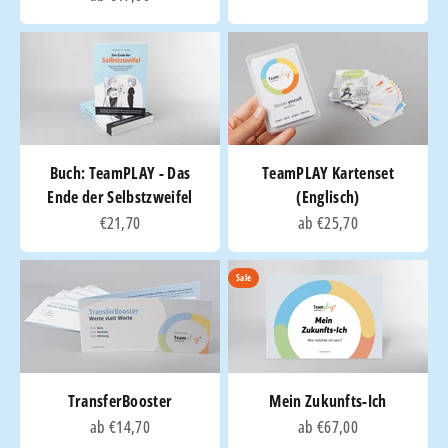
Buch: TeamPLAY - Das
TeamPLAY Kartenset
Ende der Selbstzweifel
(Englisch)
Angebot
Angebot
€21,70
ab €25,70
Sale
TransferBooster
Mein Zukunfts-Ich
Angebot
Angebot
ab €14,70
ab €67,00