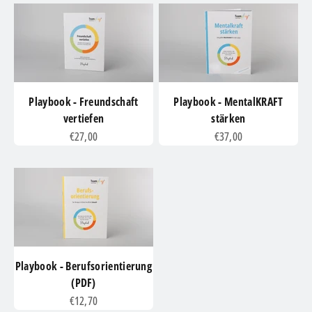
Playbook - Freundschaft
Playbook - MentalKRAFT
vertiefen
stärken
Angebot
Angebot
€27,00
€37,00
Playbook - Berufsorientierung
(PDF)
Angebot
€12,70