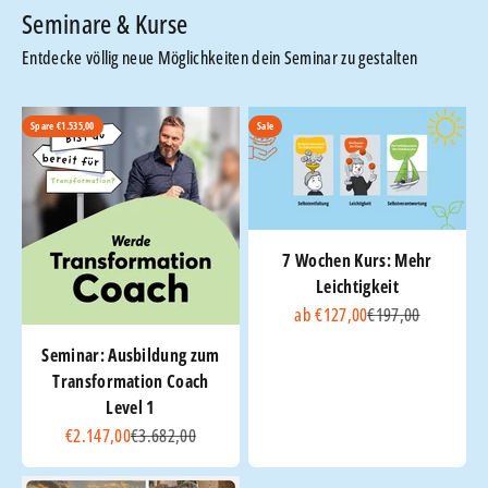
Entdecke völlig neue Möglichkeiten dein Seminar zu gestalten
Spare €1.535,00
Sale
7 Wochen Kurs: Mehr
Leichtigkeit
Angebot
Regulärer Preis
ab €127,00
€197,00
Seminar: Ausbildung zum
Transformation Coach
Level 1
Angebot
Regulärer Preis
€2.147,00
€3.682,00