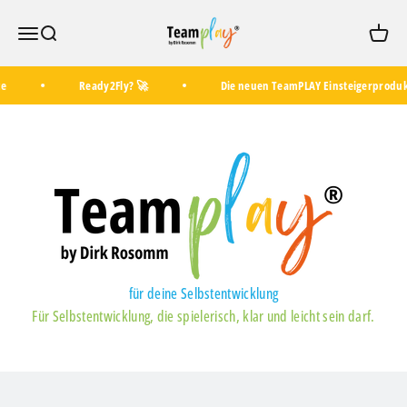
Zum Inhalt springen
TeamPLAY Shop
Menü
Suche
Waren
Ready2Fly? 🚀
Die neuen TeamPLAY Einsteigerprodukte
für deine Selbstentwicklung
Das Selbstcoaching-Tool für deine tägliche Entwicklung.
Für Selbstentwicklung, die spielerisch, klar und leicht sein darf.
✅ Klarheit und Orientierung
✅ stärkeres Selbstbewusstsein
✅ mehr Selbstverantwortung