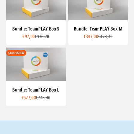
Bundle: TeamPLAY Box S
Bundle: TeamPLAY Box M
Angebot
Regulärer Preis
Angebot
Regulärer Preis
€97,00
€136,70
€347,00
€473,40
Spare €221,40
Bundle: TeamPLAY Box L
Angebot
Regulärer Preis
€527,00
€748,40