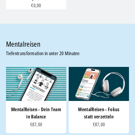
Angebot
€0,00
Tiefentransformation in unter 20 Minuten
MentalReisen - Dein Team
MentalReisen - Fokus
in Balance
statt verzetteln
Angebot
Angebot
€87,00
€87,00