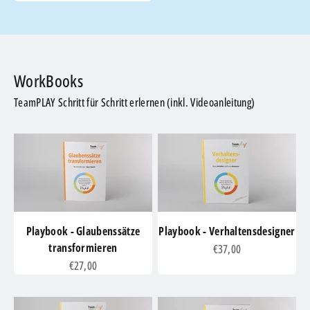
TeamPLAY Schritt für Schritt erlernen (inkl. Videoanleitung)
Playbook - Glaubenssätze
Playbook - Verhaltensdesigner
transformieren
Angebot
€37,00
Angebot
€27,00