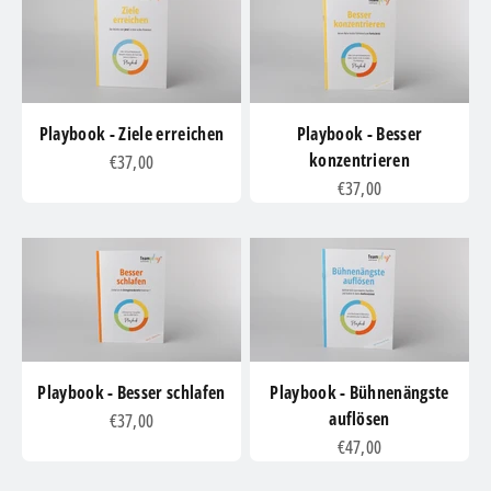
Playbook - Ziele erreichen
Playbook - Besser
konzentrieren
Angebot
€37,00
Angebot
€37,00
Playbook - Besser schlafen
Playbook - Bühnenängste
auflösen
Angebot
€37,00
Angebot
€47,00