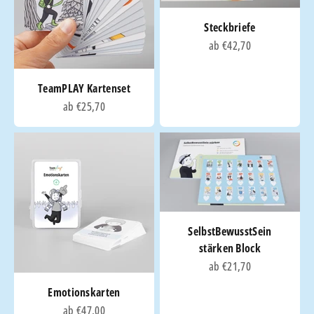
Steckbriefe
Angebot
ab €42,70
TeamPLAY Kartenset
Angebot
ab €25,70
SelbstBewusstSein
stärken Block
Angebot
ab €21,70
Emotionskarten
Angebot
ab €47,00