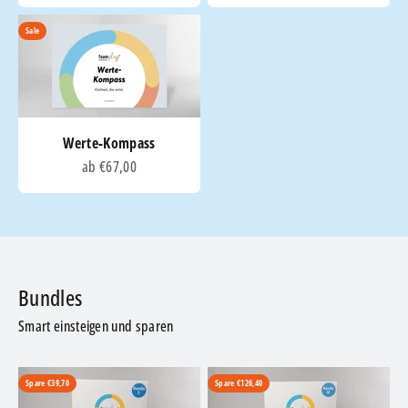
Sale
Werte-Kompass
Angebot
ab €67,00
Smart einsteigen und sparen
Spare €39,70
Spare €126,40